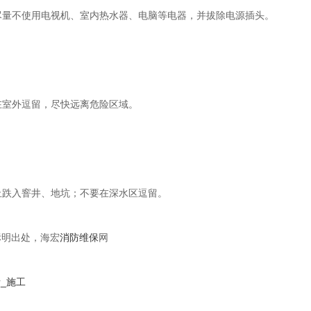
尽量不使用电视机、室内热水器、电脑等电器，并拔除电源插头。
在室外逗留，尽快远离危险区域。
止跌入窨井、地坑；不要在深水区逗留。
标明出处，海宏
消防维保
网
_施工