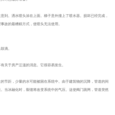
注意到。洒水喷头涂在上面。梯子意外撞上了喷水器。损坏已经完成，
型事故的最糟糕方式，使喷头无法使用。
出鼓滴。
将有关于房产泛滥的消息。它很容易发生。
道的节距，少量的水可能被困在系统中。由于建筑物的沉降，管道的间
缝。当冰融化时，裂缝将改变系统中的气压。这使阀门跳闸，管道突然