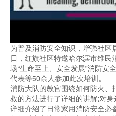
为普及消防安全知识，增强社区
日，红旗社区特邀哈尔滨市维民
场“生命至上、安全发展”消防安
代表等50余人参加此次培训。
消防大队的教官围绕如何防火、
救的方法进行了详细的讲解;对
详细介绍了日常家用消防安全必