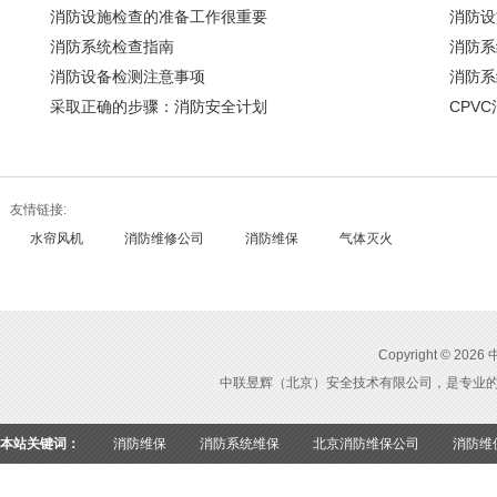
消防设施检查的准备工作很重要
消防设
消防系统检查指南
消防系
消防设备检测注意事项
消防系
采取正确的步骤：消防安全计划
CPV
友情链接:
水帘风机
消防维修公司
消防维保
气体灭火
Copyright ©
中联昱辉（北京）安全技术有限公司，是专业
本站关键词：
消防维保
消防系统维保
北京消防维保公司
消防维